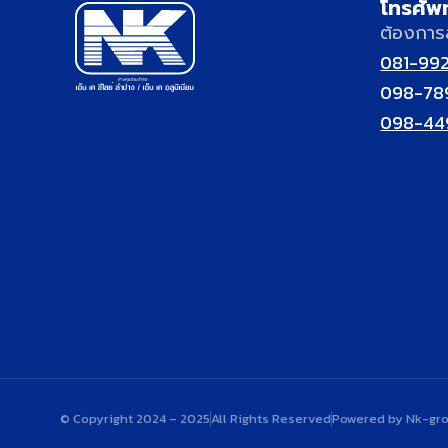
โทรศัพ
ต้องการ
081-99
098-78
098-44
© Copyright 2024 – 2025
All Rights Reserved
Powered by Nk-gr