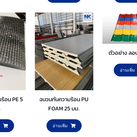
ตัวอย่าง ลอ
อ่านเพิ่ม
ร้อน PE 5
ฉนวนกันความร้อน PU
.
FOAM 25 มม.
ม
อ่านเพิ่ม