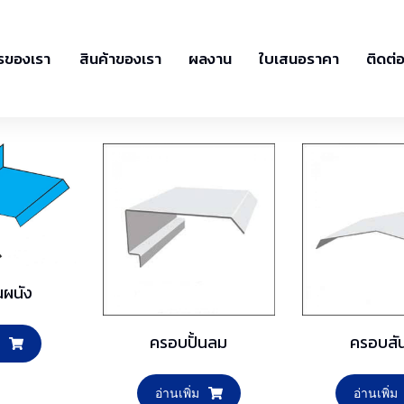
รของเรา
สินค้าของเรา
ผลงาน
ใบเสนอราคา
ติดต่
ผนัง
ครอบปั้นลม
ครอบสัน
ม
อ่านเพิ่ม
อ่านเพิ่ม